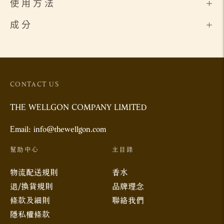
使 用 方 法
成 分
將
產
品
添
CONTACT US
加
THE WELLGON COMPANY LIMITED
到
你
Email: info@thewellgon.com
的
幫助中心
主目錄
購
物
物流配送規則
香水
車
退/換貨規則
品牌理念
條款及細則
聯絡我們
隱私權條款