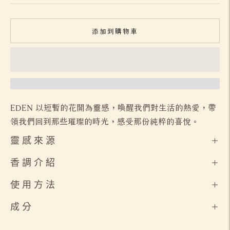
添加到購物車
EDEN 以短暫的花開為靈感，喚醒我們對生活的熱愛，帶
領我們回到那些璀璨的時光，感受那份純粹的喜悅。
靈 感 來 源
香 調 介 紹
使 用 方 法
成 分
將