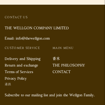
產
品
添
CONTACT US
加
THE WELLGON COMPANY LIMITED
到
你
Email: info@thewellgon.com
的
CUSTOMER SERVICE
MAIN MENU
購
物
Delivery and Shipping
香水
車
Return and exchange
THE PHILOSOPHY
Terms of Services
CONTACT
Privacy Policy
通訊
Subscribe to our mailing list and join the Wellgon Family.