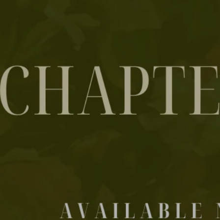
旋
轉
木
馬
幻
燈
片