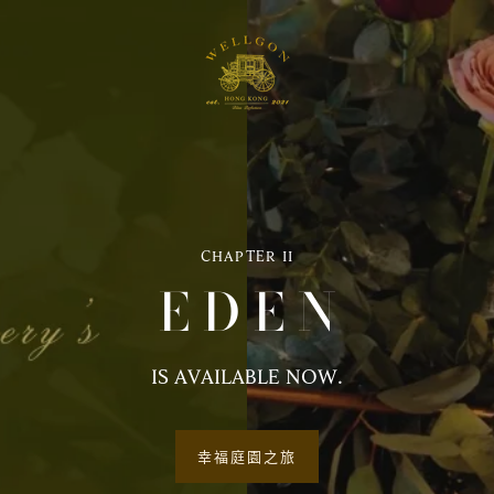
CHAPTER II
E D E N
IS AVAILABLE NOW.
幸福庭園之旅