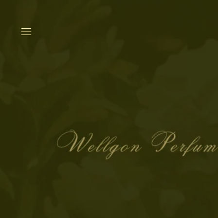
移
動
到
下
一
個
旋
轉
木
馬
幻
燈
片
暫
停
移
動
到
下
一
個